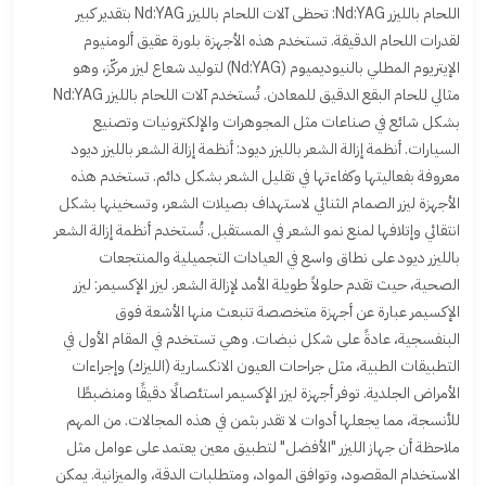
اللحام بالليزر Nd:YAG: تحظى آلات اللحام بالليزر Nd:YAG بتقدير كبير
لقدرات اللحام الدقيقة. تستخدم هذه الأجهزة بلورة عقيق ألومنيوم
الإيتريوم المطلي بالنيوديميوم (Nd:YAG) لتوليد شعاع ليزر مركّز، وهو
مثالي للحام البقع الدقيق للمعادن. تُستخدم آلات اللحام بالليزر Nd:YAG
بشكل شائع في صناعات مثل المجوهرات والإلكترونيات وتصنيع
السيارات. أنظمة إزالة الشعر بالليزر ديود: أنظمة إزالة الشعر بالليزر ديود
معروفة بفعاليتها وكفاءتها في تقليل الشعر بشكل دائم. تستخدم هذه
الأجهزة ليزر الصمام الثنائي لاستهداف بصيلات الشعر، وتسخينها بشكل
انتقائي وإتلافها لمنع نمو الشعر في المستقبل. تُستخدم أنظمة إزالة الشعر
بالليزر ديود على نطاق واسع في العيادات التجميلية والمنتجعات
الصحية، حيث تقدم حلولاً طويلة الأمد لإزالة الشعر. ليزر الإكسيمر: ليزر
الإكسيمر عبارة عن أجهزة متخصصة تنبعث منها الأشعة فوق
البنفسجية، عادةً على شكل نبضات. وهي تستخدم في المقام الأول في
التطبيقات الطبية، مثل جراحات العيون الانكسارية (الليزك) وإجراءات
الأمراض الجلدية. توفر أجهزة ليزر الإكسيمر استئصالًا دقيقًا ومنضبطًا
للأنسجة، مما يجعلها أدوات لا تقدر بثمن في هذه المجالات. من المهم
ملاحظة أن جهاز الليزر "الأفضل" لتطبيق معين يعتمد على عوامل مثل
الاستخدام المقصود، وتوافق المواد، ومتطلبات الدقة، والميزانية. يمكن