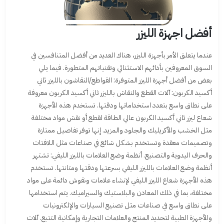
أفضل اجهزة الليزر
عندما يتعلق الأمر بأجهزة الليزر، هناك العديد من أفضل المتنافسين في
السوق المعروفين بأدائهم الاستثنائي وتقنياتهم المتطورة. فيما يلي
بعض من أفضل أجهزة الليزر المتوفرة: القواطع/النقاشون بالليزر ثاني
أكسيد الكربون: آلات القطع والنقاش بالليزر ثاني أكسيد الكربون معروفة
على نطاق واسع بتعدد استخداماتها ودقتها. تستخدم هذه الأجهزة
شعاع ليزر ثاني أكسيد الكربون عالي الطاقة لقطع أو نقش مواد مختلفة
مثل الخشب والأكريليك والجلود والمزيد. إنها توفر تفاصيل ممتازة
وتصميمات معقدة وتستخدم بشكل شائع في صناعات مثل اللافتات
والحرف اليدوية والتصنيع. أنظمة وضع العلامات بالليزر الليفي: تشتهر
أنظمة وضع العلامات بالليزر الليفي بسرعتها ودقتها ومتانتها. تستخدم
هذه الأجهزة شعاع الليزر الليفي لإنشاء علامات ونقوش دائمة على مواد
مختلفة، بما في ذلك المعادن والبلاستيك والسيراميك. يتم استخدامها
على نطاق واسع في صناعات مثل تصنيع السيارات والإلكترونيات
والأجهزة الطبية لتحديد المنتج والعلامات التجارية وإمكانية التتبع. آلات