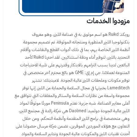
مزودوا الخدمات
رويكد: Ruikd هو اسم موثوق به في صناعة الليزر، وهو معروف
بتكنولوجيا الليزر المتطورة ومنتجاته الموثوقة. تم تصميم مجموعة
أنظمة الليزر الخاصة بهم، بما في ذلك أدوات القطع والنقاشات وأقلام
التحديد بالليزر، لتوفير أداء ودقة استثنائيين. لقد اخترنا Ruikd كأحد
البائعين لدينا بسبب التزامهم بالابتكار وقدرتهم على تلبية الاحتياجات
المتنوعة لعملائنا. جي إم إي: GME هو بائع محترم آخر متخصص في
توفير مكونات وملحقات الليزر عالية الجودة. لاميديتك: تشتهر
Lameditech بخبرتها في مجال السلامة والحماية من الليزر. إنها توفر
مجموعة واسعة من نظارات السلامة والستائر والمغلفات التي تتوافق مع
أعلى معايير الصناعة. شبه جزيرة: تعتبر Peninsula موردًا موثوقًا لمواد
الليزر عالية الجودة دولميد: Daolmed هي شركة رائدة في مجتمع الليزر،
وهي متخصصة في برامج الليزر المتقدمة وأنظمة التحكم. ومن خلال
التعاون مع هؤلاء الموردين الموقرين، تضمن شركة مرسال حصولنا على
أحدث تقنيات الليزر والمكونات عالية الجودة وتدابير السلامة والمواد